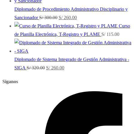
original
actual
era:
es:
Diplomado de Procedimiento Administrativo Disciplinario y
S/ 130.00.
S/ 110.00.
El
El
Sancionador
S/
300.00
S/
260.00
precio
precio
Curso
original
actual
de Planilla Electrónica, T-Registro y PLAME
S/
115.00
era:
es:
S/ 300.00.
S/ 260.00.
Diplomado de Sistema Integrado de Gestión Administrativa -
El
El
SIGA
S/
320.00
S/
260.00
precio
precio
Siganos
original
actual
era:
es:
S/ 320.00.
S/ 260.00.