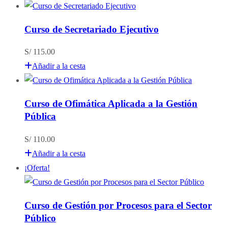
original
actual
era:
es:
Curso de Secretariado Ejecutivo
S/ 120.00.
S/ 110.00.
S/
115.00
Añadir a la cesta
Curso de Ofimática Aplicada a la Gestión
Pública
S/
110.00
Añadir a la cesta
¡Oferta!
Curso de Gestión por Procesos para el Sector
Público