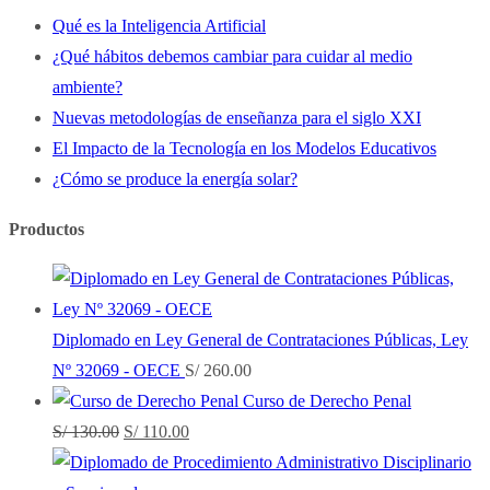
Qué es la Inteligencia Artificial
¿Qué hábitos debemos cambiar para cuidar al medio
ambiente?
Nuevas metodologías de enseñanza para el siglo XXI
El Impacto de la Tecnología en los Modelos Educativos
¿Cómo se produce la energía solar?
Productos
Diplomado en Ley General de Contrataciones Públicas, Ley
Nº 32069 - OECE
S/
260.00
Curso de Derecho Penal
El
El
S/
130.00
S/
110.00
precio
precio