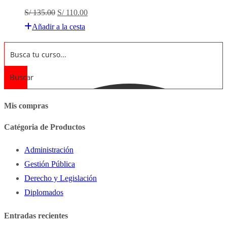
El
El
S/
135.00
S/
110.00
precio
precio
Añadir a la cesta
original
actual
era:
es:
S/ 135.00.
S/ 110.00.
Buscar
Mis compras
Catégoria de Productos
Administración
Gestión Pública
Derecho y Legislación
Diplomados
Entradas recientes