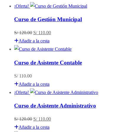
¡Oferta!
Curso de Gestión Municipal
El
El
S/
120.00
S/
110.00
precio
precio
Añadir a la cesta
original
actual
era:
es:
Curso de Asistente Contable
S/ 120.00.
S/ 110.00.
S/
110.00
Añadir a la cesta
¡Oferta!
Curso de Asistente Administrativo
El
El
S/
120.00
S/
110.00
precio
precio
Añadir a la cesta