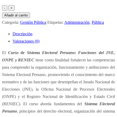
Curso
de
Añadir al carrito
Sistema
Categoría:
Gestión Pública
Etiquetas:
Administración
,
Pública
Electoral
Descripción
Peruano
Valoraciones (0)
Funciones
del
El
Curso de Sistema Electoral Peruano: Funciones del JNE,
JNE,
ONPE y RENIEC
tiene como finalidad fortalecer las competencias
ONPE
para comprender la organización, funcionamiento y atribuciones del
Y
Sistema Electoral Peruano, promoviendo el conocimiento del marco
RENIEC
normativo y de las funciones que desempeñan el Jurado Nacional de
cantidad
Elecciones (JNE), la Oficina Nacional de Procesos Electorales
(ONPE) y el Registro Nacional de Identificación y Estado Civil
(RENIEC). El curso aborda fundamentos del
Sistema Electoral
Peruano
, principios del derecho electoral, organización del sistema