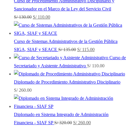
Curso de Procedimiento Administrativo Disciplinario y
Sancionador en el Marco de la Ley del Servicio Civil
El
El
S/
130.00
S/
110.00
precio
precio
original
actual
era:
es:
Curso de Sistemas Administrativos de la Gestión Pública
S/ 130.00.
S/ 110.00.
El
El
SIGA, SIAF y SEACE
S/
135.00
S/
115.00
precio
precio
Curso de
original
actual
Secretariado y Asistente Administrativo
S/
110.00
era:
es:
S/ 135.00.
S/ 115.00.
Diplomado de Procedimiento Administrativo Disciplinario
S/
260.00
Diplomado en Sistema Integrado de Administración
El
El
Financiera - SIAF SP
S/
320.00
S/
260.00