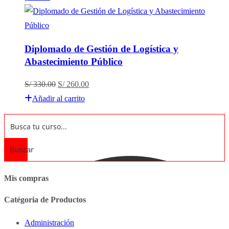
era:
es:
S/ 120.00.
S/ 110.00.
Diplomado de Gestión de Logística y
Abastecimiento Público
El
El
S/
330.00
S/
260.00
precio
precio
Añadir al carrito
original
actual
era:
es:
S/ 330.00.
S/ 260.00.
Buscar
Mis compras
Catégoria de Productos
Administración