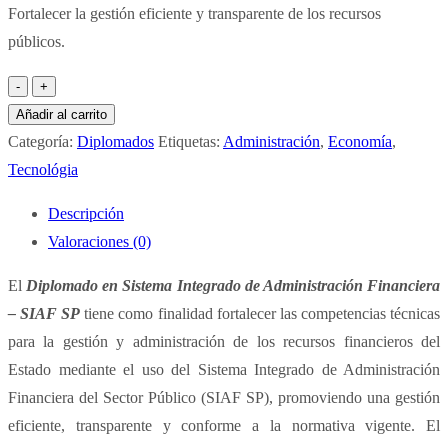
Fortalecer la gestión eficiente y transparente de los recursos
original
actual
públicos.
era:
es:
S/ 320.00.
S/ 260.00.
Diplomado
en
Añadir al carrito
Sistema
Categoría:
Diplomados
Etiquetas:
Administración
,
Economía
,
Integrado
Tecnológia
de
Descripción
Administración
Valoraciones (0)
Financiera
-
El
Diplomado en Sistema Integrado de Administración Financiera
SIAF
– SIAF SP
tiene como finalidad fortalecer las competencias técnicas
SP
para la gestión y administración de los recursos financieros del
cantidad
Estado mediante el uso del Sistema Integrado de Administración
Financiera del Sector Público (SIAF SP), promoviendo una gestión
eficiente, transparente y conforme a la normativa vigente. El