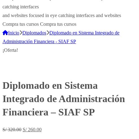
catching interfaces
and websites
focused in eye catching interfaces and websites
Compra tus cursos
Compra tus cursos
Inicio
Diplomados
Diplomado en Sistema Integrado de
Administración Financiera - SIAF SP
¡Oferta!
Diplomado en Sistema
Integrado de Administración
Financiera – SIAF SP
El
El
S/
320.00
S/
260.00
precio
precio