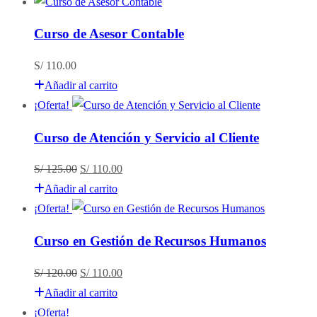
original
actual
era:
es:
Curso de Asesor Contable
S/ 120.00.
S/ 110.00.
S/
110.00
Añadir al carrito
¡Oferta!
Curso de Atención y Servicio al Cliente
El
El
S/
125.00
S/
110.00
precio
precio
Añadir al carrito
original
actual
¡Oferta!
era:
es:
Curso en Gestión de Recursos Humanos
S/ 125.00.
S/ 110.00.
El
El
S/
120.00
S/
110.00
precio
precio
Añadir al carrito
original
actual
¡Oferta!